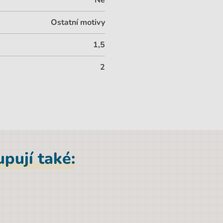
Ne
Ostatní motivy
1,5
2
pují také: