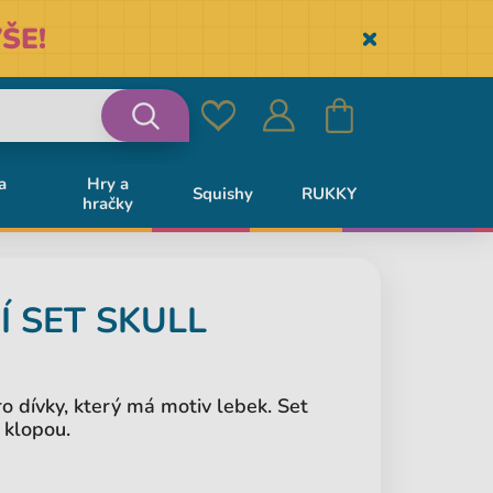
ŠE!
Skryť
Oblíbené
Přihlásit
Košík
Vyhledávání
a
Hry a
Squishy
RUKKY
hračky
se
Í SET SKULL
o dívky, který má motiv lebek. Set
 klopou.