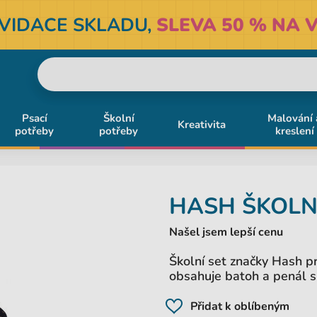
KVIDACE SKLADU,
SLEVA 50 % NA V
Psací
Školní
Malování 
Kreativita
potřeby
potřeby
kreslení
HASH
ŠKOLN
Našel jsem lepší cenu
Školní set značky Hash pr
obsahuje batoh a penál s
Přidat k oblíbeným