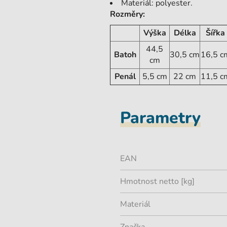
Materiál: polyester.
Rozměry:
Výška
Délka
Šířka
44,5
Batoh
30,5 cm
16,5 c
cm
Penál
5,5 cm
22 cm
11,5 c
Parametry
EAN
Hmotnost netto [kg]
Materiál