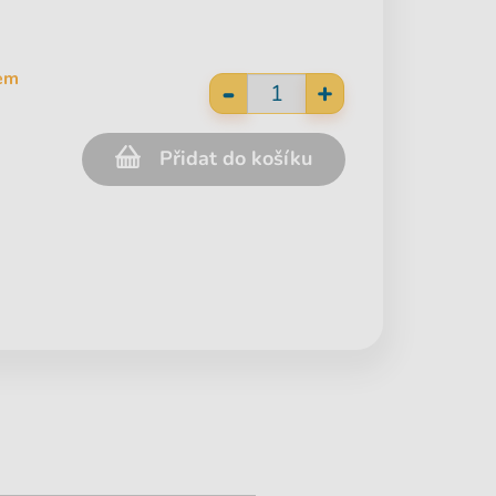
em
-
+
Přidat do košíku