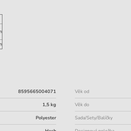
m
m
8595665004071
Věk od
1,5 kg
Věk do
Polyester
Sada/Sety/Balíčky