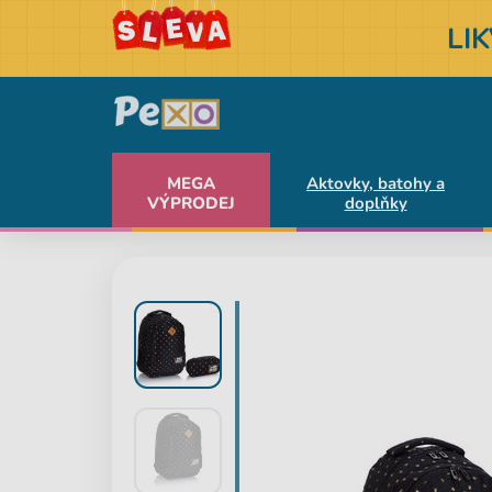
LI
MEGA
Aktovky, batohy a
VÝPRODEJ
doplňky