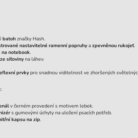
ý
batoh
značky Hash.
strované nastavitelné ramenní popruhy
a
zpevněnou rukojeť
.
a na notebook
.
ze síťoviny
na láhev.
eflexní prvky
pro snadnou viditelnost ve zhoršených světelný
:
enál
v černém provedení s motivem lebek.
nizér
s gumovými úchyty na uložení psacích potřeb.
itřní kapsu na zip
.