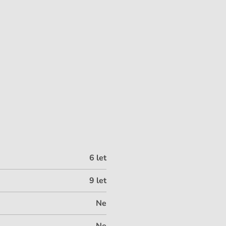
6 let
9 let
Ne