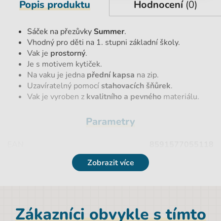
Popis produktu
Hodnocení
(0)
Sáček na přezůvky
Summer
.
Vhodný pro děti na 1. stupni základní školy.
Vak je
prostorný
.
Je s motivem kytiček.
Na vaku je jedna
přední kapsa
na zip.
Uzavíratelný pomocí
stahovacích šňůrek
.
Vak je vyroben z
kvalitního a pevného
materiálu.
Parametry
EAN
8591577055118
Zobrazit více
Licence
bez licence
Hmotnost netto [kg]
0,15 kg
Materiál
Polyester
Zákazníci obvykle s tímto
Značka
Stil