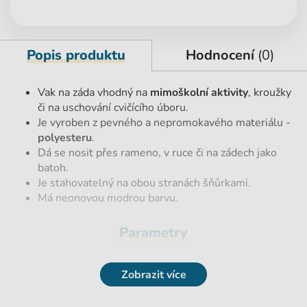
Popis produktu
Hodnocení
(0)
Vak na záda vhodný na
mimoškolní aktivity
, kroužky
či na uschování cvičícího úboru.
Je vyroben z pevného a nepromokavého materiálu -
polyesteru
.
Dá se nosit přes rameno, v ruce či na zádech jako
batoh.
Je stahovatelný na obou stranách šňůrkami.
Má neonovou modrou barvu.
Parametry
EAN
5907690892913
Zobrazit více
Hmotnost netto [kg]
0,1 kg