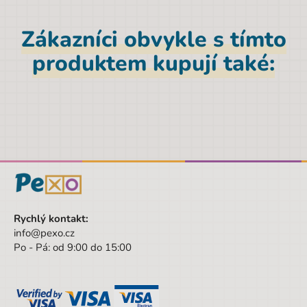
Materiál
Polyester
Zákazníci obvykle s tímto
Značka
CoolPack
produktem kupují také:
Šířka obalu
37 cm
Pohlaví
Univerzální
Barva
modrá
Materiál
Polyester
Výška
44 cm
Šířka
37 cm
Výška obalu
44 cm
Rychlý kontakt:
info@pexo.cz
Věk od
3 let
Po - Pá: od 9:00 do 15:00
Věk do
9 let
Sada/Sety/Balíčky
Ne