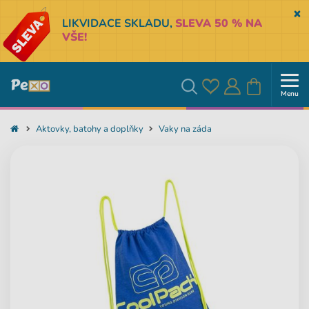
Sk
LIKVIDACE SKLADU,
SLEVA 50 % NA
VŠE!
Menu
Oblíbené
Přihlásit
Košík
Vyhledávání
Aktovky, batohy a doplňky
Vaky na záda
se