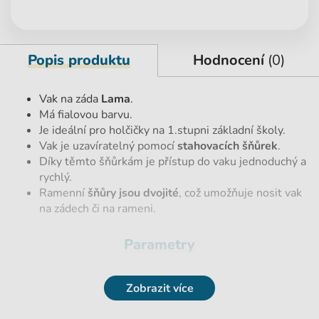
Popis produktu
Hodnocení
(0)
Vak na záda
Lama
.
Má fialovou barvu.
Je ideální pro holčičky na 1.stupni základní školy.
Vak je uzavíratelný pomocí
stahovacích šňůrek
.
Díky těmto šňůrkám je přístup do vaku jednoduchý a
rychlý.
Ramenní
šňůry jsou dvojité
, což umožňuje nosit vak
na zádech či na rameni.
Parametry
EAN
5903162090085
Zobrazit více
Hmotnost netto [kg]
0,02 kg