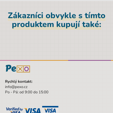
Materiál
Polyester
Zákazníci obvykle s tímto
Značka
Paso
produktem kupují také:
Šířka obalu
34 cm
Pohlaví
Dívka
Barva
fialová
Materiál
Polyester
Výška
38 cm
Šířka
34 cm
Výška obalu
38 cm
Rychlý kontakt:
info@pexo.cz
Věk od
3 let
Po - Pá: od 9:00 do 15:00
Věk do
9 let
Sada/Sety/Balíčky
Ne