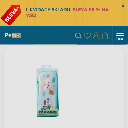
Sk
LIKVIDACE SKLADU,
SLEVA 50 % NA
VŠE!
Menu
Oblíbené
Přihlásit
Košík
Vyhledávání
se