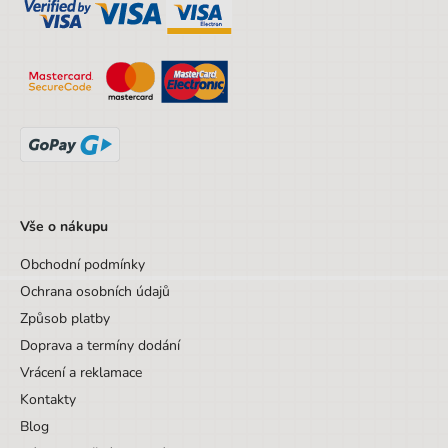
Hloubka obalu
5.5 cm
Věk do
10 let
Sada/Sety/Balíčky
Ne
Designová položka
Ne
Motiv
Veverka
Vše o nákupu
Obchodní podmínky
Ochrana osobních údajů
Způsob platby
Doprava a termíny dodání
Vrácení a reklamace
Kontakty
Blog