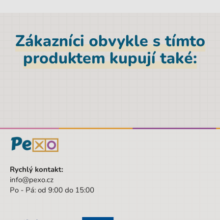
Hmotnost netto [kg]
0,179 kg
Materiál
Polyester, PVC
Zákazníci obvykle s tímto
Značka
Manal
produktem kupují také:
Šířka obalu
23.8 cm
Pohlaví
Univerzální
Barva
zelená
Materiál
Polyester, PVC
Druh
Etue
Hloubka
5,5 cm
Rychlý kontakt:
Výška
10,8 cm
info@pexo.cz
Po - Pá: od 9:00 do 15:00
Šířka
23,8 cm
Výška obalu
10.8 cm