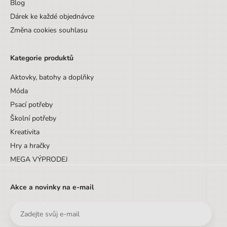
Blog
Šířka obalu
23.8 cm
Dárek ke každé objednávce
Pohlaví
Univerzální
Změna cookies souhlasu
Barva
modrá
Kategorie produktů
Materiál
Polyester, PVC
Aktovky, batohy a doplňky
Druh
Etue
Móda
Hloubka
5,5 cm
Psací potřeby
Výška
10,8 cm
Školní potřeby
Kreativita
Šířka
23,8 cm
Hry a hračky
Výška obalu
10.8 cm
MEGA VÝPRODEJ
Hloubka obalu
5.65 cm
Akce a novinky na e-mail
Věk do
10 let
Sada/Sety/Balíčky
Ne