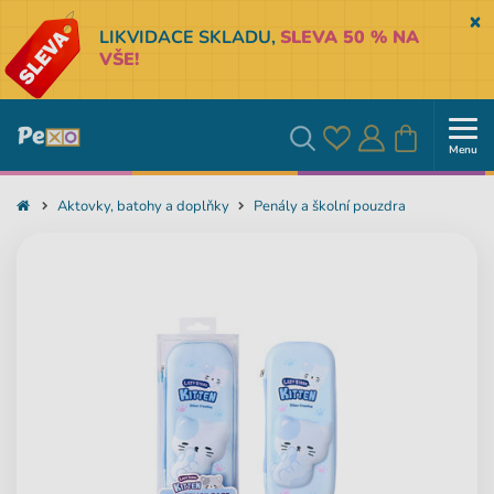
Sk
LIKVIDACE SKLADU,
SLEVA 50 % NA
VŠE!
Menu
Oblíbené
Přihlásit
Košík
Vyhledávání
Aktovky, batohy a doplňky
Penály a školní pouzdra
se