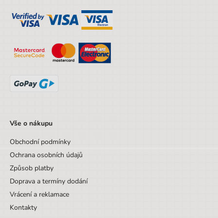
Parametry
Vše o nákupu
EAN
6949029958166
Obchodní podmínky
Náplň
Prázdný
Ochrana osobních údajů
Způsob platby
Hmotnost netto [kg]
0,179 kg
Doprava a termíny dodání
Materiál
Polyester, PVC
Vrácení a reklamace
Značka
Manal
Kontakty