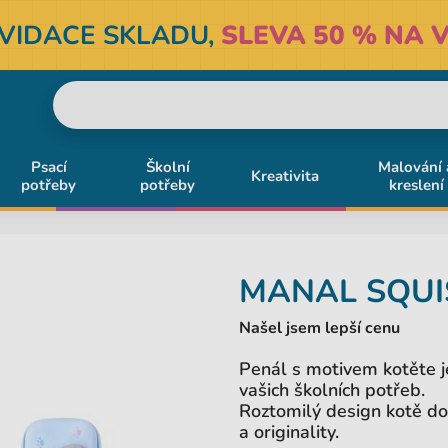
KVIDACE SKLADU,
SLEVA 50 % NA V
Psací
Školní
Malování 
Kreativita
potřeby
potřeby
kreslení
MANAL
SQUI
Našel jsem lepší cenu
Penál s motivem kotěte je
vašich školních potřeb.
Roztomilý design kotě d
a originality.