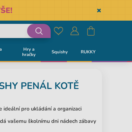
ŠE!
Skryť
Oblíbené
Přihlásit
Košík
Vyhledávání
a
Hry a
Squishy
RUKKY
hračky
se
SHY PENÁL KOTĚ
 ideální pro ukládání a organizaci
odá vašemu školnímu dni nádech zábavy