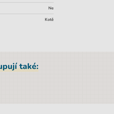
Ne
Kotě
pují také: