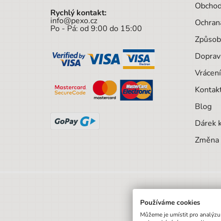
Obchod
Rychlý kontakt:
info@pexo.cz
Ochran
Po - Pá: od 9:00 do 15:00
Způsob
Doprav
Vrácení
Kontak
Blog
Dárek 
Změna 
Používáme cookies
Můžeme je umístit pro analýzu