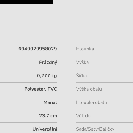
6949029958029
Hloubka
Prázdný
Výška
0,277 kg
Šířka
Polyester, PVC
Výška obalu
Manal
Hloubka obalu
23.7 cm
Věk do
Univerzální
Sada/Sety/Balíčky