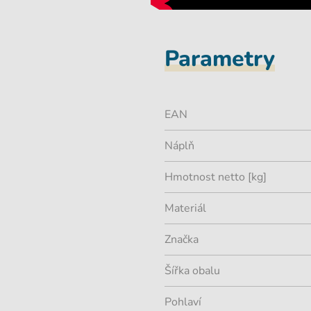
Parametry
EAN
Náplň
Hmotnost netto [kg]
Materiál
Značka
Šířka obalu
Pohlaví