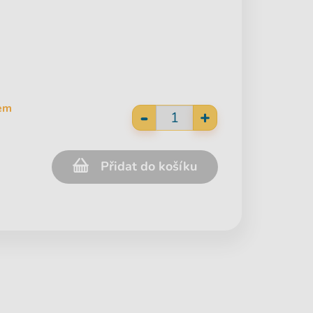
em
-
+
Přidat do košíku