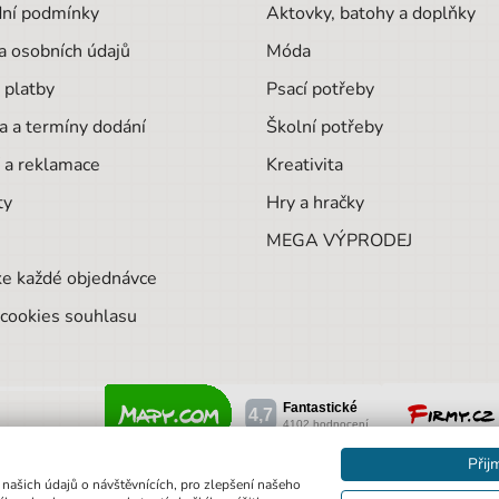
ní podmínky
Aktovky, batohy a doplňky
a osobních údajů
Móda
 platby
Psací potřeby
a a termíny dodání
Školní potřeby
 a reklamace
Kreativita
ty
Hry a hračky
MEGA VÝPRODEJ
ke každé objednávce
cookies souhlasu
Přij
 našich údajů o návštěvnících, pro zlepšení našeho