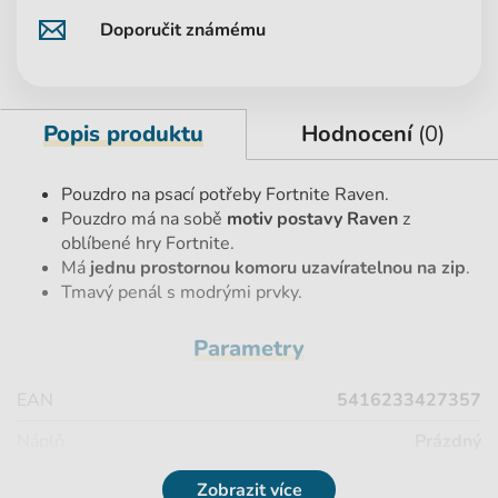
Doporučit známému
Popis produktu
Hodnocení
(0)
Pouzdro na psací potřeby Fortnite Raven.
Pouzdro má na sobě
motiv postavy Raven
z
oblíbené hry Fortnite.
Má
jednu prostornou komoru uzavíratelnou na zip
.
Tmavý penál s modrými prvky.
Parametry
EAN
5416233427357
Náplň
Prázdný
Licence
FORTNITE
Zobrazit více