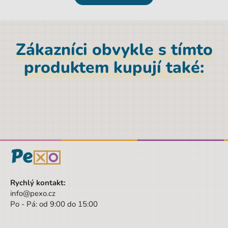
Hmotnost netto [kg]
0,2 kg
Materiál
Polyester
Zákazníci obvykle s tímto
Značka
Fortnite
produktem kupují také:
Šířka obalu
8 cm
Pohlaví
Chlapec
Barva
černá
Materiál
Polyester
Druh
Tuby
Hloubka
22 cm
Výška
8 cm
Rychlý kontakt:
info@pexo.cz
Šířka
8 cm
Po - Pá: od 9:00 do 15:00
Výška obalu
8 cm