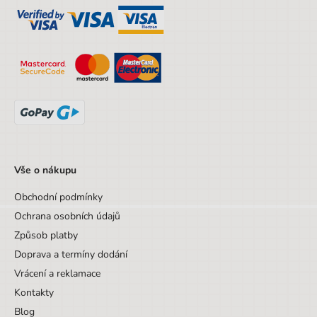
Hloubka obalu
22 cm
Věk od
6 let
Věk do
99 let
Sada/Sety/Balíčky
Ne
Designová položka
Ne
Motiv
Fortnite
Vše o nákupu
Obchodní podmínky
Ochrana osobních údajů
Způsob platby
Doprava a termíny dodání
Vrácení a reklamace
Kontakty
Blog