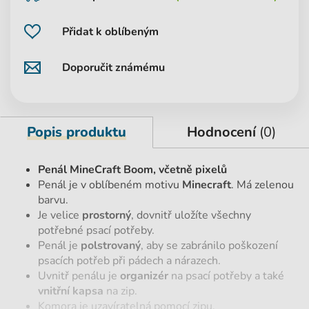
Přidat k oblíbeným
Doporučit známému
Popis produktu
Hodnocení
(0)
Penál MineCraft Boom, včetně pixelů
Penál je v oblíbeném motivu
Minecraft
. Má zelenou
barvu.
Je velice
prostorný
, dovnitř uložíte všechny
potřebné psací potřeby.
Penál je
polstrovaný
, aby se zabránilo poškození
psacích potřeb při pádech a nárazech.
Uvnitř penálu je
organizér
na psací potřeby a také
vnitřní kapsa
na zip.
Komora je uzavíratelná pomocí zipu.