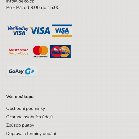
info@pexo.cz
Po - Pá: od 9:00 do 15:00
Druh
Pouzdra (Etue)
Výška obalu
11 cm
Hloubka obalu
5 cm
Věk od
3 let
Věk do
18 let
Sada/Sety/Balíčky
Ne
Designová položka
Ne
Motiv
Minecraft
Vše o nákupu
Obchodní podmínky
Ochrana osobních údajů
Způsob platby
Doprava a termíny dodání