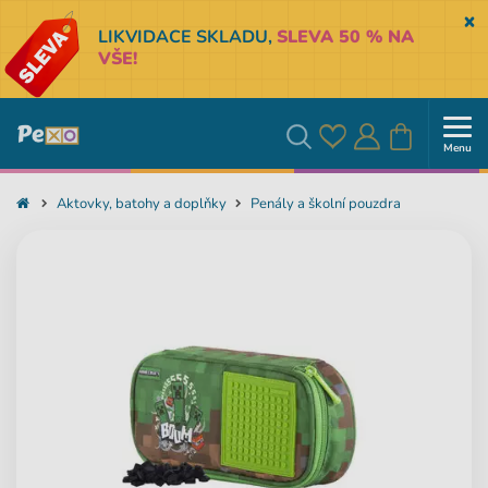
Sk
LIKVIDACE SKLADU,
SLEVA 50 % NA
VŠE!
Menu
Oblíbené
Přihlásit
Košík
Vyhledávání
Aktovky, batohy a doplňky
Penály a školní pouzdra
se