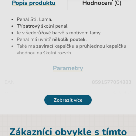
Popis produktu
Hodnocení
(0)
Penál Stil Lama.
Třípatrový
školní penál.
Je v šedorůžové barvě s motivem lamy.
Penál má uvnitř
několik poutek
.
Také má
zavírací kapsičku
a
průhlednou kapsičku
vhodnou na školní rozvrh.
Parametry
EAN
8591577054883
Náplň
Prázdný
Zobrazit více
Hmotnost netto [kg]
0,2 kg
Materiál
Polyester
Značka
Stil
Zákazníci obvykle s tímto