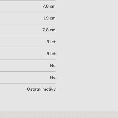
7,8 cm
19 cm
7.8 cm
3 let
9 let
Ne
Ne
Ostatní motivy