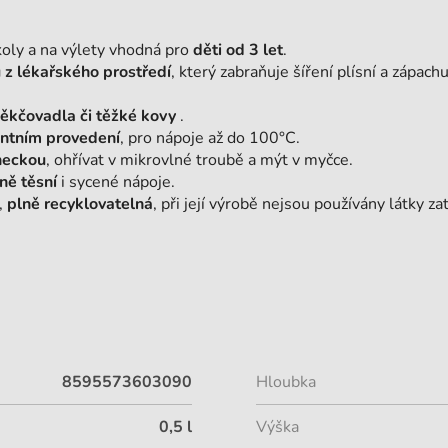
koly a na výlety vhodná pro
děti od 3 let
.
 z lékařského prostředí
, který zabraňuje šíření plísní a zápachu
.
měkčovadla či těžké kovy
.
ntním provedení
, pro nápoje až do 100°C.
neckou
, ohřívat v mikrovlné troubě a mýt v myčce.
ně těsní
i sycené nápoje.
,
plně recyklovatelná
, při její výrobě nejsou používány látky zat
8595573603090
Hloubka
0,5 l
Výška