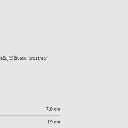
.
ěžující životní prostředí.
7,8 cm
19 cm