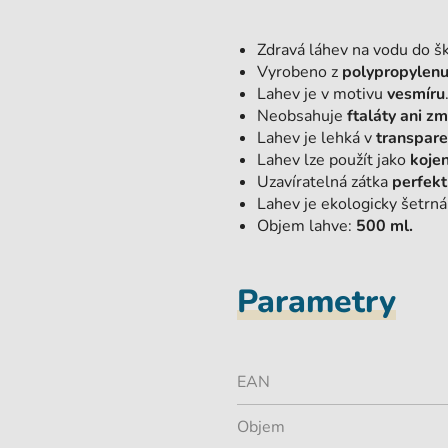
Zdravá láhev na vodu do š
Vyrobeno z
polypropylenu
Lahev je v motivu
vesmíru
Neobsahuje
ftaláty ani z
Lahev je lehká v
transpare
Lahev lze použít jako
koje
Uzavíratelná zátka
perfekt
Lahev je ekologicky šetrná
Objem lahve:
500 ml.
Parametry
EAN
Objem