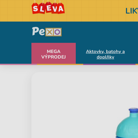
LI
MEGA
Aktovky, batohy a
VÝPRODEJ
doplňky