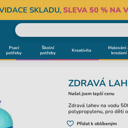
KVIDACE SKLADU,
SLEVA 50 % NA V
Psací
Školní
Malování 
Kreativita
potřeby
potřeby
kreslení
ZDRAVÁ LAH
Našel jsem lepší cenu
Zdravá lahev na vodu 500
polypropylenu, pro děti o
Přidat k oblíbeným