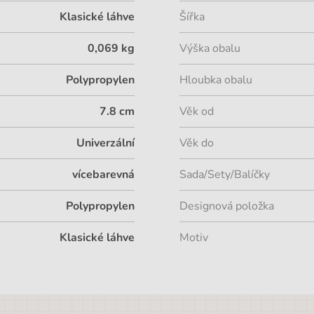
Klasické láhve
Šířka
0,069 kg
Výška obalu
Polypropylen
Hloubka obalu
7.8 cm
Věk od
Univerzální
Věk do
vícebarevná
Sada/Sety/Balíčky
Polypropylen
Designová položka
Klasické láhve
Motiv