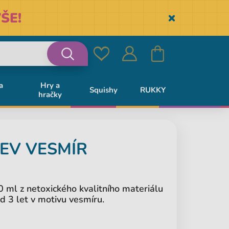
ŠE!
Skryť
Oblíbené
Přihlásit
Košík
Vyhledávání
a
Hry a
Squishy
RUKKY
hračky
se
EV VESMÍR
 ml z netoxického kvalitního materiálu
d 3 let v motivu vesmíru.