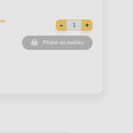
em
-
+
Přidat do košíku