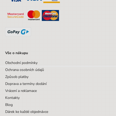
Hloubka
20 cm
Výška
47 cm
Šířka
34 cm
Výška obalu
47 cm
Hloubka obalu
20 cm
Věk od
6 let
Vše o nákupu
Věk do
18 let
Obchodní podmínky
Sada/Sety/Balíčky
Ne
Ochrana osobních údajů
Způsob platby
Designová položka
Ne
Doprava a termíny dodání
Motiv
Ostatní motivy
Vrácení a reklamace
Hmotnost
800
Kontakty
Blog
Počet komor
3
Dárek ke každé objednávce