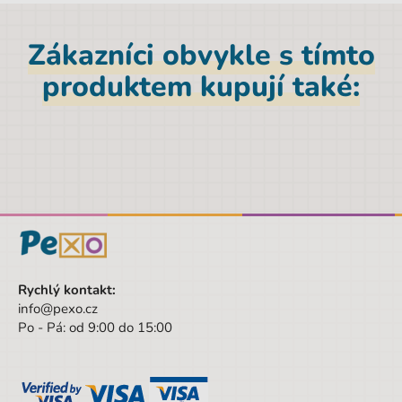
EAN
8591577051066
Licence
bez licence
Zákazníci obvykle s tímto
Objem
25 l
produktem kupují také:
Hmotnost netto [kg]
0,8 kg
Materiál
Polyester
Nosnost
8 kg
Značka
Stil
Šířka obalu
34 cm
Pohlaví
Chlapec
Rychlý kontakt:
Barva
černá
info@pexo.cz
Po - Pá: od 9:00 do 15:00
Materiál
Polyester
Druh
2. stupeň a vyšší