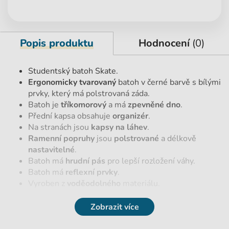
Popis produktu
Hodnocení
(0)
Studentský batoh Skate.
Ergonomicky tvarovaný
batoh v černé barvě s bílými
prvky, který má polstrovaná záda.
Batoh je
tříkomorový
a má
zpevněné dno
.
Přední kapsa obsahuje
organizér
.
Na stranách jsou
kapsy na láhev
.
Ramenní popruhy
jsou
polstrované
a délkově
nastavitelné
.
Batoh má
hrudní pás
pro lepší rozložení váhy.
Batoh má
reflexní prvky
.
Vyroben z
voděodolného
materiálu.
Zobrazit více
Parametry