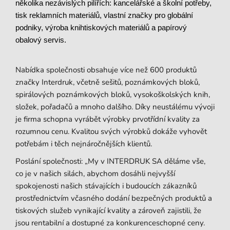
několika nezávislých pilířích: kancelářské a školní potřeby,
tisk reklamních materiálů, vlastní značky pro globální
podniky, výroba knihtiskových materiálů a papírový
obalový servis.
Nabídka společnosti obsahuje více než 600 produktů
značky Interdruk, včetně sešitů, poznámkových bloků,
spirálových poznámkových bloků, vysokoškolských knih,
složek, pořadačů a mnoho dalšího. Díky neustálému vývoji
je firma schopna vyrábět výrobky prvotřídní kvality za
rozumnou cenu. Kvalitou svých výrobků dokáže vyhovět
potřebám i těch nejnáročnějších klientů.
Poslání společnosti: „My v INTERDRUK SA děláme vše,
co je v našich silách, abychom dosáhli nejvyšší
spokojenosti našich stávajících i budoucích zákazníků
prostřednictvím včasného dodání bezpečných produktů a
tiskových služeb vynikající kvality a zároveň zajistili, že
jsou rentabilní a dostupné za konkurenceschopné ceny.