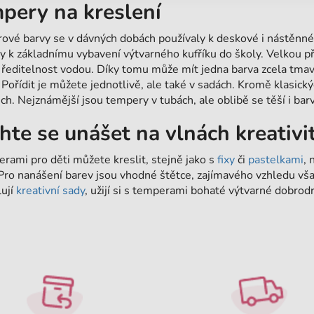
pery na kreslení
vé barvy se v dávných dobách používaly k deskové i nástěnn
 k základnímu vybavení výtvarného kufříku do školy. Velkou př
ředitelnost vodou. Díky tomu může mít jedna barva zcela tmavý
 Pořídit je můžete jednotlivě, ale také v sadách. Kromě klasick
ch. Nejznámější jsou tempery v tubách, ale oblibě se těší i bar
hte se unášet na vlnách kreativi
rami pro děti můžete kreslit, stejně jako s
fixy
či
pastelkami
, 
Pro nanášení barev jsou vhodné štětce, zajímavého vzhledu vš
ují
kreativní sady
, užijí si s temperami bohaté výtvarné dobrodr