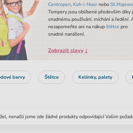
Centropen
,
Koh-i-Noor
nebo
St.Majews
Tempery jsou oblíbené především díky j
snadnému používání, míchání a ředění. 
nezapomeňte ani na nákup
štětce
pro
snadné nanášení.
Zobrazit slevy
dové barvy
Štětce
Kelímky, palety
el, nenašli jsme zde žádné produkty odpovídajicí Vašim poža