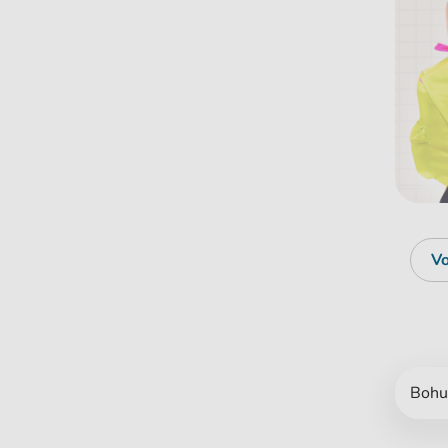
Vo
Bohuž