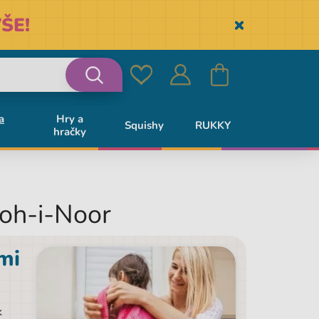
ŠE!
Skryť
Oblíbené
Přihlásit
Košík
Vyhledávání
a
Hry a
Squishy
RUKKY
hračky
se
oh-i-Noor
mi
k