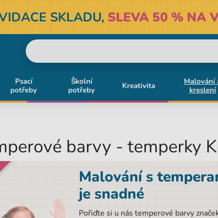
KVIDACE SKLADU,
SLEVA 50 % NA V
Psací
Školní
Malování 
Kreativita
potřeby
potřeby
kreslení
perové barvy - temperky K
Malování s tempera
je snadné
Pořiďte si u nás temperové barvy znače