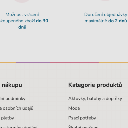
Možnost vrácení
Doručení objednávky
akoupeného zboží
do 30
maximálně
do 2 dnů
dnů
o nákupu
Kategorie produktů
ní podmínky
Aktovky, batohy a doplňky
a osobních údajů
Móda
 platby
Psací potřeby
a a termíny dodání
Školní potřeby