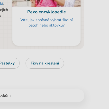
ki
.
ejich
Pexo encyklopedie
A
Víte, jak správně vybrat školní
batoh nebo aktovku?
Pastelky
Fixy na kreslení
davkům