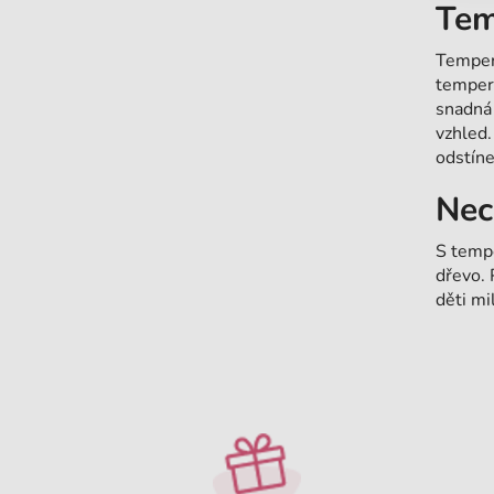
Tem
Tempero
tempery
snadná 
vzhled.
odstíne
Nec
S tempe
dřevo. 
děti mil