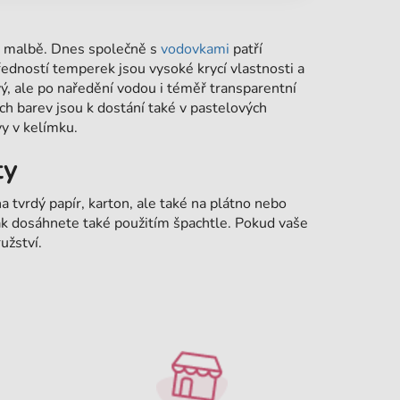
é malbě. Dnes společně s
vodovkami
patří
edností temperek jsou vysoké krycí vlastnosti a
, ale po naředění vodou i téměř transparentní
ých barev jsou k dostání také v pastelových
vy v kelímku.
ty
na tvrdý papír, karton, ale také na plátno nebo
ak dosáhnete také použitím špachtle. Pokud vaše
užství.