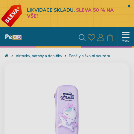
Sk
LIKVIDACE SKLADU,
SLEVA 50 % NA
VŠE!
Menu
Oblíbené
Přihlásit
Košík
Vyhledávání
Aktovky, batohy a doplňky
Penály a školní pouzdra
se