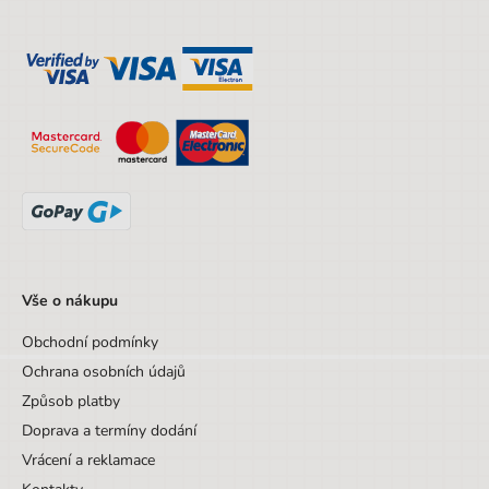
Parametry
Vše o nákupu
Obchodní podmínky
EAN
6949029958227
Ochrana osobních údajů
Náplň
Prázdný
Způsob platby
Hmotnost netto [kg]
0,179 kg
Doprava a termíny dodání
Vrácení a reklamace
Materiál
Polyester, PVC