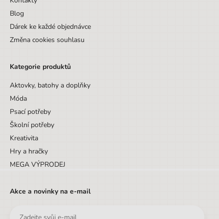
Kontakty
Značka
Manal
Blog
Šířka obalu
23.8 cm
Dárek ke každé objednávce
Změna cookies souhlasu
Pohlaví
Dívka
Barva
fialová
Kategorie produktů
Materiál
Polyester, PVC
Aktovky, batohy a doplňky
Druh
Móda
Etue
Psací potřeby
Hloubka
5,5 cm
Školní potřeby
Výška
10,8 cm
Kreativita
Hry a hračky
Šířka
23,8 cm
MEGA VÝPRODEJ
Výška obalu
10.8 cm
Hloubka obalu
5.5 cm
Akce a novinky na e-mail
Věk do
10 let